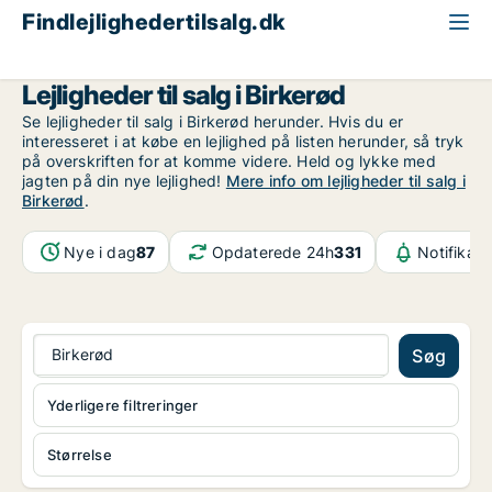
Findlejlighedertilsalg.dk
Nordsjælland
Birkerød
Lejligheder til salg i Birkerød
Se lejligheder til salg i Birkerød herunder. Hvis du er
interesseret i at købe en lejlighed på listen herunder, så tryk
på overskriften for at komme videre. Held og lykke med
jagten på din nye lejlighed!
Mere info om lejligheder til salg i
Birkerød
.
Nye i dag
87
Opdaterede 24h
331
Notifikati
Birkerød
Søg
Yderligere filtreringer
Størrelse