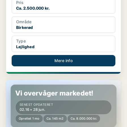
Pris
Ca. 2.500.000 kr.
Område
Birkerød
Type
Lejlighed
Mere info
Lejlighed i Birkerød
Vi overvåger markedet!
SENEST OPDATERET
02.16 • 28 jun.
Oprettet 1 mo
Ca. 145 m2
Ca. 8.000.000 kr.