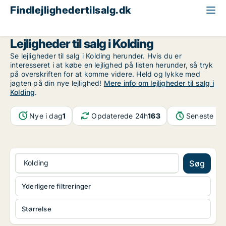
Findlejlighedertilsalg.dk
Region Sydjylland
Kolding
Lejligheder til salg i Kolding
Se lejligheder til salg i Kolding herunder. Hvis du er
interesseret i at købe en lejlighed på listen herunder, så tryk
på overskriften for at komme videre. Held og lykke med
jagten på din nye lejlighed!
Mere info om lejligheder til salg i
Kolding
.
Nye i dag
1
Opdaterede 24h
163
Seneste op
Kolding
Søg
Yderligere filtreringer
Størrelse