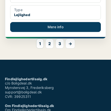
Type
Lejlighed
Mere info
1
2
3
→
Findlejlighedertilsalg.dk
c/o Boligdeal.dk
Mynstersvej 3, Frederiksberg
support@boligdeal.dk
CVR: 39925311
Om Findlejlighedertilsalg.dk
Om Findlejlighedertilsalg.dk