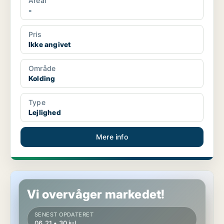
Areal
-
Pris
Ikke angivet
Område
Kolding
Type
Lejlighed
Mere info
Lejlighed i Kolding
Vi overvåger markedet!
SENEST OPDATERET
06.21 • 30 jul.