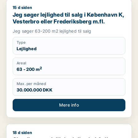
15 d siden
Jeg søger lejlighed til salg i København K, Vesterbro eller Fr
Jeg søger lejlighed til salg i København K,
Vesterbro eller Frederiksberg m.fl.
Jeg søger 63-200 m2 lejlighed til salg
Type
Lejlighed
Areal
2
63 - 200 m
Max. per måned
30.000.000 DKK
Mere info
18 d siden
Claudia søger lejlighed til salg i Aalborg