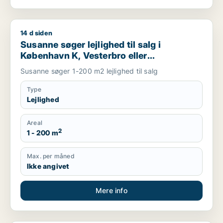
14 d siden
Susanne søger lejlighed til salg i København K, Vesterbro elle
Susanne søger lejlighed til salg i
København K, Vesterbro eller
Frederiksberg m.fl.
Susanne søger 1-200 m2 lejlighed til salg
Type
Lejlighed
Areal
2
1 - 200 m
Max. per måned
Ikke angivet
Mere info