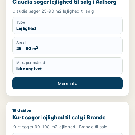
Claudia søger lejlighed til salg i Aalborg
Claudia søger 25-90 m2 lejlighed til salg
Type
Lejlighed
Areal
2
25 - 90 m
Max. per måned
Ikke angivet
Mere info
19 d siden
Kurt søger lejlighed til salg i Brande
Kurt søger lejlighed til salg i Brande
Kurt søger 90-108 m2 lejlighed i Brande til salg