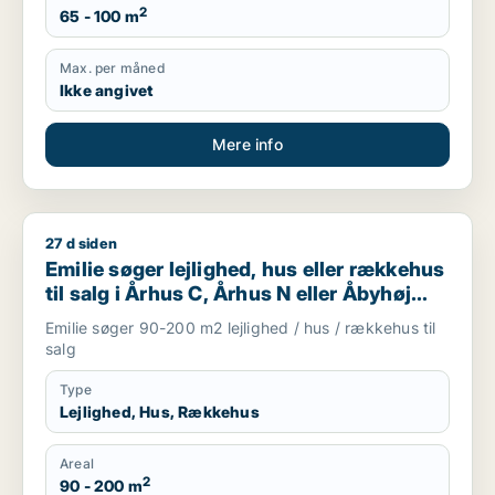
2
65 - 100 m
Max. per måned
Ikke angivet
Mere info
27 d siden
Emilie søger lejlighed, hus eller rækkehus til salg i Århus C, Å
Emilie søger lejlighed, hus eller rækkehus
til salg i Århus C, Århus N eller Åbyhøj
m.fl.
Emilie søger 90-200 m2 lejlighed / hus / rækkehus til
salg
Type
Lejlighed, Hus, Rækkehus
Areal
2
90 - 200 m