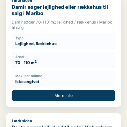
1 mdr siden
Damir søger lejlighed eller rækkehus til salg i Maribo
Damir søger lejlighed eller rækkehus til
salg i Maribo
Damir søger 70-110 m2 lejlighed / rækkehus i Maribo
til salg
Type
Lejlighed, Rækkehus
Areal
2
70 - 110 m
Max. per måned
Ikke angivet
Mere info
1 mdr siden
Dorte søger lejlighed til salg i København K, Vesterbro eller 