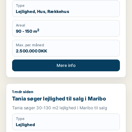
Type
Lejlighed, Hus, Rækkehus
Areal
2
90 - 150 m
Max. per måned
2.500.000 DKK
Mere info
1 mdr siden
Tania søger lejlighed til salg i Maribo
Tania søger lejlighed til salg i Maribo
Tania søger 30-130 m2 lejlighed i Maribo til salg
Type
Lejlighed