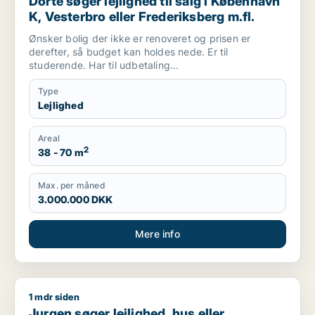
Dorte søger lejlighed til salg i København
K, Vesterbro eller Frederiksberg m.fl.
Ønsker bolig der ikke er renoveret og prisen er
derefter, så budget kan holdes nede. Er til
studerende. Har til udbetaling...
Type
Lejlighed
Areal
2
38 - 70 m
Max. per måned
3.000.000 DKK
Mere info
1 mdr siden
Jurgen søger lejlighed, hus eller rækkehus til salg i Københa
Jurgen søger lejlighed, hus eller