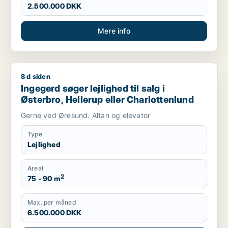
2.500.000 DKK
Mere info
8 d siden
Ingegerd søger lejlighed til salg i Østerbro, Hellerup eller Ch
Ingegerd søger lejlighed til salg i
Østerbro, Hellerup eller Charlottenlund
Gerne ved Øresund. Altan og elevator
Type
Lejlighed
Areal
2
75 - 90 m
Max. per måned
6.500.000 DKK