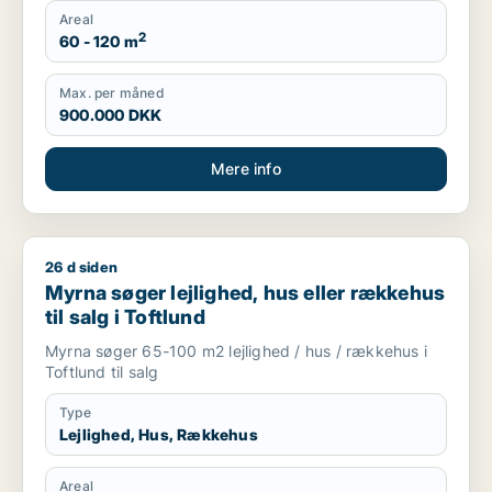
Areal
2
60 - 120 m
Max. per måned
900.000 DKK
Mere info
26 d siden
Myrna søger lejlighed, hus eller rækkehus til salg i Toftlund
Myrna søger lejlighed, hus eller rækkehus
til salg i Toftlund
Myrna søger 65-100 m2 lejlighed / hus / rækkehus i
Toftlund til salg
Type
Lejlighed, Hus, Rækkehus
Areal