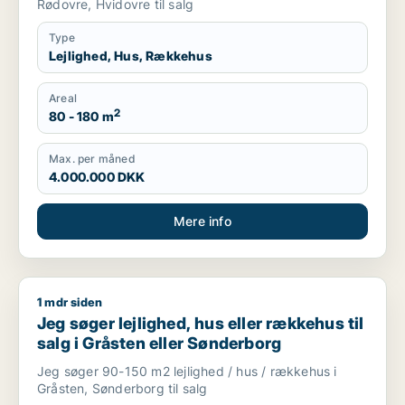
Rødovre, Hvidovre til salg
Type
Lejlighed, Hus, Rækkehus
Areal
2
80 - 180 m
Max. per måned
4.000.000 DKK
Mere info
1 mdr siden
Jeg søger lejlighed, hus eller rækkehus til salg i Gråsten ell
Jeg søger lejlighed, hus eller rækkehus til
salg i Gråsten eller Sønderborg
Jeg søger 90-150 m2 lejlighed / hus / rækkehus i
Gråsten, Sønderborg til salg