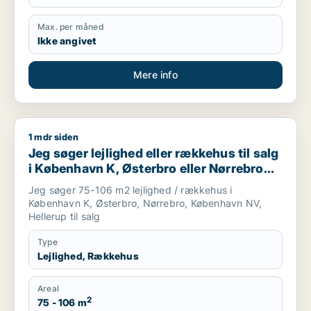
Max. per måned
Ikke angivet
Mere info
1 mdr siden
Jeg søger lejlighed eller rækkehus til salg i København K, Øst
Jeg søger lejlighed eller rækkehus til salg
i København K, Østerbro eller Nørrebro
m.fl.
Jeg søger 75-106 m2 lejlighed / rækkehus i
København K, Østerbro, Nørrebro, København NV,
Hellerup til salg
Type
Lejlighed, Rækkehus
Areal
2
75 - 106 m