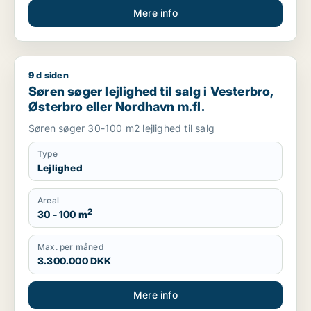
Mere info
9 d siden
Søren søger lejlighed til salg i Vesterbro, Østerbro eller Nord
Søren søger lejlighed til salg i Vesterbro,
Østerbro eller Nordhavn m.fl.
Søren søger 30-100 m2 lejlighed til salg
Type
Lejlighed
Areal
2
30 - 100 m
Max. per måned
3.300.000 DKK
Mere info