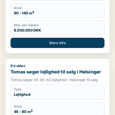
Areal
2
90 - 140 m
Max. per måned
8.000.000 DKK
Mere info
6 d siden
Tomas søger lejlighed til salg i Helsingør
Tomas søger lejlighed til salg i Helsingør
Tomas søger 45-80 m2 lejlighed i Helsingør til salg
Type
Lejlighed
Areal
2
45 - 80 m