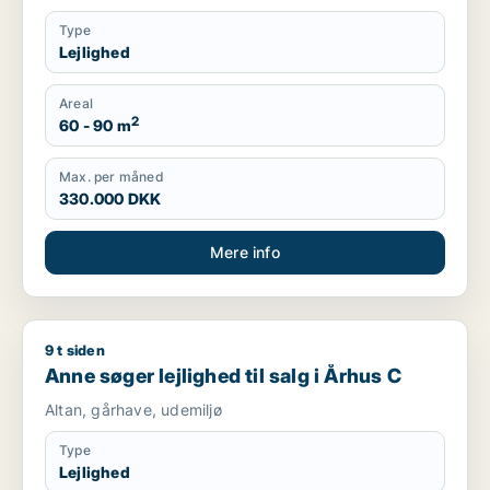
Type
Lejlighed
Areal
2
60 - 90 m
Max. per måned
330.000 DKK
Mere info
9 t siden
Anne søger lejlighed til salg i Århus C
Anne søger lejlighed til salg i Århus C
Altan, gårhave, udemiljø
Type
Lejlighed