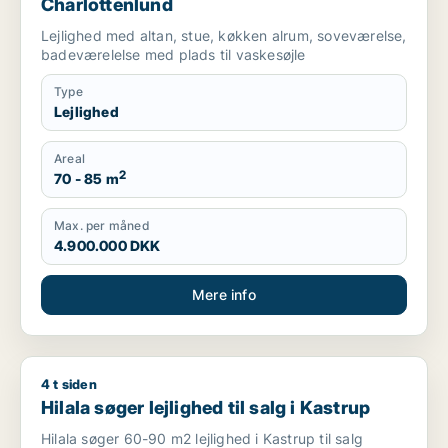
Charlottenlund
Lejlighed med altan, stue, køkken alrum, soveværelse,
badeværelelse med plads til vaskesøjle
Type
Lejlighed
Areal
2
70 - 85 m
Max. per måned
4.900.000 DKK
Mere info
4 t siden
Hilala søger lejlighed til salg i Kastrup
Hilala søger lejlighed til salg i Kastrup
Hilala søger 60-90 m2 lejlighed i Kastrup til salg