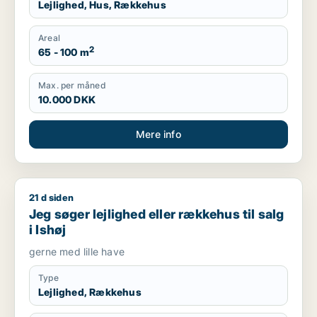
Lejlighed, Hus, Rækkehus
Areal
2
65 - 100 m
Max. per måned
10.000 DKK
Mere info
21 d siden
Jeg søger lejlighed eller rækkehus til salg i Ishøj
Jeg søger lejlighed eller rækkehus til salg
i Ishøj
gerne med lille have
Type
Lejlighed, Rækkehus