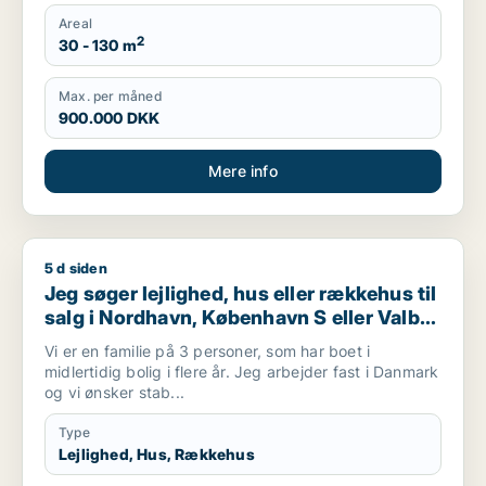
Areal
2
30 - 130 m
Max. per måned
900.000 DKK
Mere info
5 d siden
Jeg søger lejlighed, hus eller rækkehus til salg i Nordhavn, 
Jeg søger lejlighed, hus eller rækkehus til
salg i Nordhavn, København S eller Valby
m.fl.
Vi er en familie på 3 personer, som har boet i
midlertidig bolig i flere år. Jeg arbejder fast i Danmark
og vi ønsker stab...
Type
Lejlighed, Hus, Rækkehus