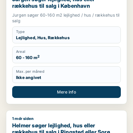
rækkehus til salg i København
Jurgen søger 60-160 m2 lejlighed / hus / rækkehus til
salg
Type
Lejlighed, Hus, Rækkehus
Areal
2
60 - 160 m
Max. per måned
Ikke angivet
Mere info
1 mdr siden
Helmer søger lejlighed, hus eller rækkehus til salg i Ringsted 
Helmer søger lejlighed, hus eller
rækkehus til salg i Ringsted eller Sorø