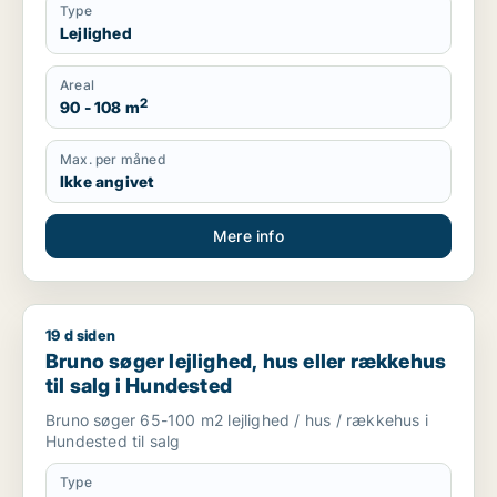
Type
Lejlighed
Areal
2
90 - 108 m
Max. per måned
Ikke angivet
Mere info
19 d siden
Bruno søger lejlighed, hus eller rækkehus til salg i Hundeste
Bruno søger lejlighed, hus eller rækkehus
til salg i Hundested
Bruno søger 65-100 m2 lejlighed / hus / rækkehus i
Hundested til salg
Type