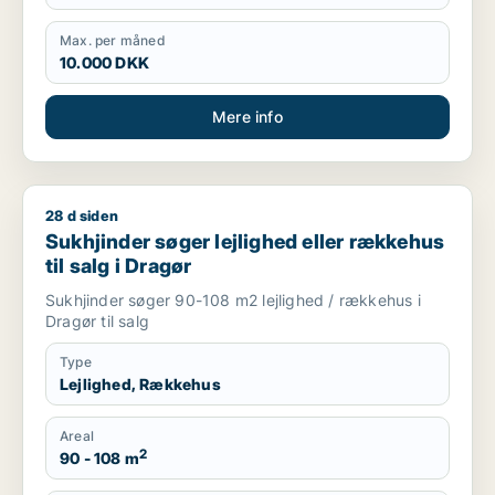
Max. per måned
10.000 DKK
Mere info
28 d siden
Sukhjinder søger lejlighed eller rækkehus til salg i Dragør
Sukhjinder søger lejlighed eller rækkehus
til salg i Dragør
Sukhjinder søger 90-108 m2 lejlighed / rækkehus i
Dragør til salg
Type
Lejlighed, Rækkehus
Areal
2
90 - 108 m