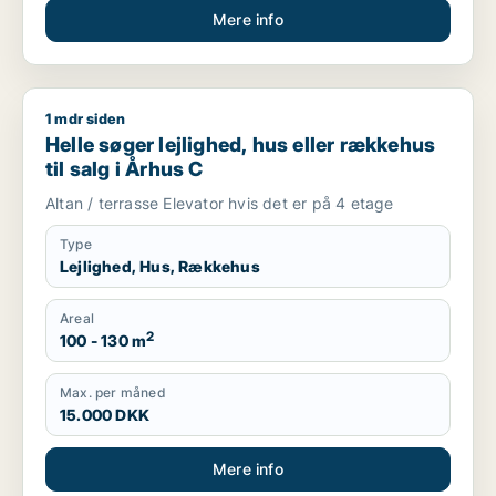
Mere info
1 mdr siden
Helle søger lejlighed, hus eller rækkehus til salg i Århus C
Helle søger lejlighed, hus eller rækkehus
til salg i Århus C
Altan / terrasse Elevator hvis det er på 4 etage
Type
Lejlighed, Hus, Rækkehus
Areal
2
100 - 130 m
Max. per måned
15.000 DKK
Mere info