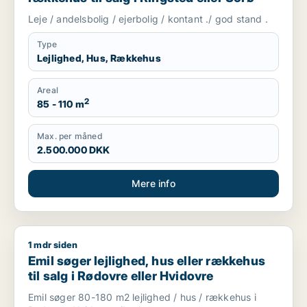
Leje / andelsbolig / ejerbolig / kontant ./ god stand .
Type
Lejlighed, Hus, Rækkehus
Areal
2
85 - 110 m
Max. per måned
2.500.000 DKK
Mere info
1 mdr siden
Emil søger lejlighed, hus eller rækkehus til salg i Rødovre ell
Emil søger lejlighed, hus eller rækkehus
til salg i Rødovre eller Hvidovre
Emil søger 80-180 m2 lejlighed / hus / rækkehus i