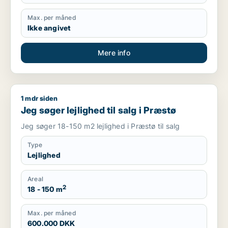
Max. per måned
Ikke angivet
Mere info
1 mdr siden
Jeg søger lejlighed til salg i Præstø
Jeg søger lejlighed til salg i Præstø
Jeg søger 18-150 m2 lejlighed i Præstø til salg
Type
Lejlighed
Areal
2
18 - 150 m
Max. per måned
600.000 DKK