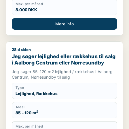
Max. per måned
8.000 DKK
Mere info
28 d siden
Jeg søger lejlighed eller rækkehus til salg i Aalborg Centru
Jeg søger lejlighed eller rækkehus til salg
i Aalborg Centrum eller Nørresundby
Jeg søger 85-120 m2 lejlighed / rækkehus i Aalborg
Centrum, Nørresundby til salg
Type
Lejlighed, Rækkehus
Areal
2
85 - 120 m
Max. per måned