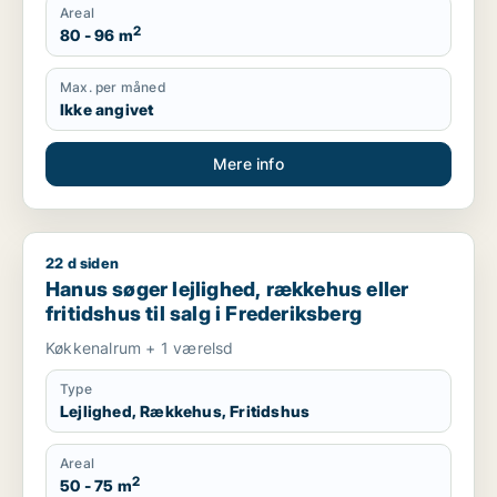
Areal
2
80 - 96 m
Max. per måned
Ikke angivet
Mere info
22 d siden
Hanus søger lejlighed, rækkehus eller fritidshus til salg i Fr
Hanus søger lejlighed, rækkehus eller
fritidshus til salg i Frederiksberg
Køkkenalrum + 1 værelsd
Type
Lejlighed, Rækkehus, Fritidshus
Areal
2
50 - 75 m