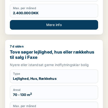
Max. per måned
2.400.000 DKK
Mere info
7 d siden
Tove søger lejlighed, hus eller rækkehus til salg i Faxe
Tove søger lejlighed, hus eller rækkehus
til salg i Faxe
Nyere eller istandsat gerne indflytningsklar bolig
Type
Lejlighed, Hus, Rækkehus
Areal
2
70 - 130 m
Max. per måned