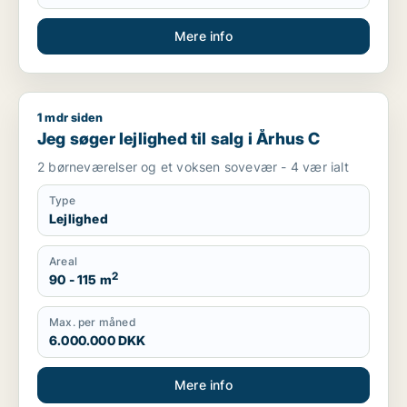
Mere info
1 mdr siden
Jeg søger lejlighed til salg i Århus C
Jeg søger lejlighed til salg i Århus C
2 børneværelser og et voksen sovevær - 4 vær ialt
Type
Lejlighed
Areal
2
90 - 115 m
Max. per måned
6.000.000 DKK
Mere info