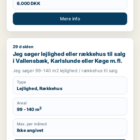
6.000 DKK
Mere info
29 d siden
Jeg søger lejlighed eller rækkehus til salg i Vallensbæk, Karls
Jeg søger lejlighed eller rækkehus til salg
i Vallensbæk, Karlslunde eller Køge m.fl.
Jeg søger 99-140 m2 lejlighed / rækkehus til salg
Type
Lejlighed, Rækkehus
Areal
2
99 - 140 m
Max. per måned
Ikke angivet