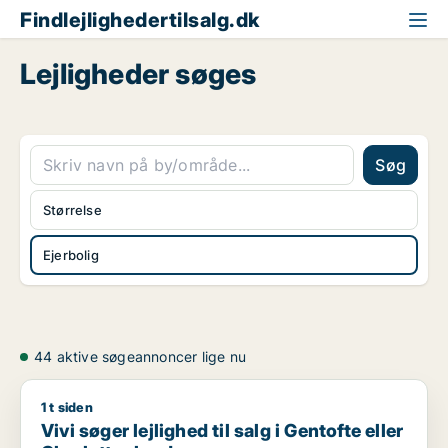
Findlejlighedertilsalg.dk
Lejligheder søges
Søg
Størrelse
Ejerbolig
44 aktive søgeannoncer lige nu
1 t siden
Vivi søger lejlighed til salg i Gentofte eller Charlottenlund
Vivi søger lejlighed til salg i Gentofte eller