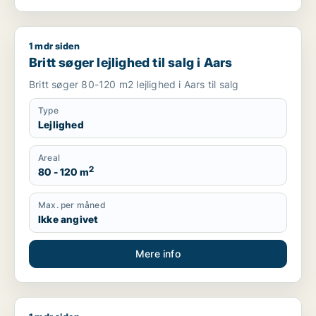
1 mdr siden
Britt søger lejlighed til salg i Aars
Britt søger lejlighed til salg i Aars
Britt søger 80-120 m2 lejlighed i Aars til salg
Type
Lejlighed
Areal
2
80 - 120 m
Max. per måned
Ikke angivet
Mere info