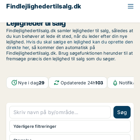
Findlejlighedertilsalg.dk
Lejligheder til salg
Findlejlighedertilsalg.dk samler lejligheder til salg, således at
du kun behøver at lede ét sted, når du leder efter din nye
lejlighed.
Hvis du skal sælge en lejlighed kan du oprette den
direkte her
, så kommer den automatisk på
Findlejlighedertilsalg.dk. Brug søgefunktionen herunder til at
fremsøge præcis den lejlighed til salg som du søger.
Nye i dag
29
Opdaterede 24h
103
Notifikat
Søg
Yderligere filtreringer