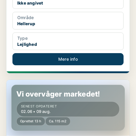
Ikke angivet
Område
Hellerup
Type
Lejlighed
Mere info
Lejlighed i Rørvig
Vi overvåger markedet!
SENEST OPDATERET
02.06 • 09 aug.
Oprettet 13 h
Ca. 115 m2