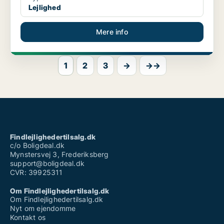
Lejlighed
Mere info
1
2
3
→
→→
Findlejlighedertilsalg.dk
c/o Boligdeal.dk
Mynstersvej 3, Frederiksberg
support@boligdeal.dk
CVR: 39925311
Om Findlejlighedertilsalg.dk
Om Findlejlighedertilsalg.dk
Nyt om ejendomme
Kontakt os