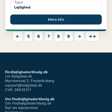
Type
Lejlighed
Mere info
←
5
6
7
8
9
→
→→
Findlejlighedertilsalg.dk
c/o Boligdeal.dk
Mynstersvej 3, Frederiksberg
support@boligdeal.dk
CVR: 39925311
Om Findlejlighedertilsalg.dk
Om Findlejlighedertilsalg.dk
Nyt om ejendomme