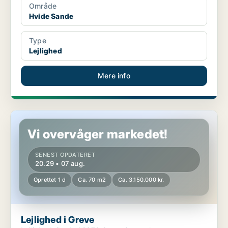
Område
Hvide Sande
Type
Lejlighed
Mere info
Lejlighed i Greve
Vi overvåger markedet!
SENEST OPDATERET
20.29 • 07 aug.
Oprettet 1 d
Ca. 70 m2
Ca. 3.150.000 kr.
Lejlighed i Greve