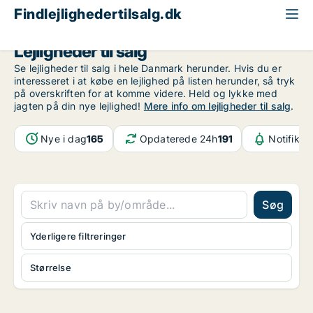
Findlejlighedertilsalg.dk
Lejligheder til salg
Se lejligheder til salg i hele Danmark herunder. Hvis du er
interesseret i at købe en lejlighed på listen herunder, så tryk
på overskriften for at komme videre. Held og lykke med
jagten på din nye lejlighed!
Mere info om lejligheder til salg
.
Nye i dag
165
Opdaterede 24h
191
Notifikat
Søg
Yderligere filtreringer
Størrelse