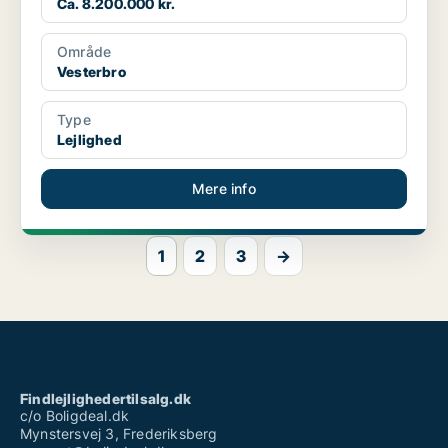
Ca. 8.200.000 kr.
Område
Vesterbro
Type
Lejlighed
Mere info
1
2
3
→
Findlejlighedertilsalg.dk
c/o Boligdeal.dk
Mynstersvej 3, Frederiksberg