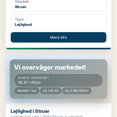
Område
Struer
Type
Lejlighed
Mere info
Lejlighed i Struer
Vi overvåger markedet!
SENEST OPDATERET
06.37 • 05 jul.
Oprettet 1 mo
Ca. 135 m2
Ca. 2.100.000 kr.
Lejlighed i Struer
Lejlighed til salg i 7600 Struer 4 værelser