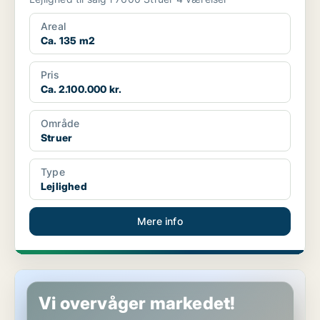
Areal
Ca. 135 m2
Pris
Ca. 2.100.000 kr.
Område
Struer
Type
Lejlighed
Mere info
Lejlighed i Struer
Vi overvåger markedet!