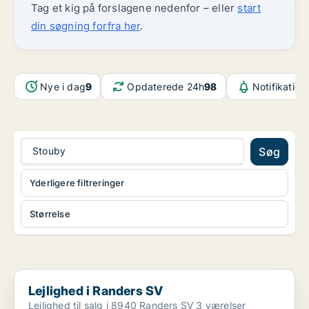
Tag et kig på forslagene nedenfor – eller
start
din søgning forfra her
.
Nye i dag
9
Opdaterede 24h
98
Notifikation
Stouby
Søg
Yderligere filtreringer
Størrelse
Lejlighed i Randers SV
Lejlighed i Randers SV
Lejlighed til salg i 8940 Randers SV 3 værelser