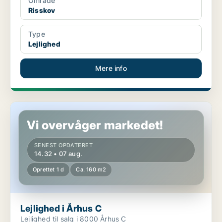
Område
Risskov
Type
Lejlighed
Mere info
Lejlighed i Århus C
Vi overvåger markedet!
SENEST OPDATERET
14.32 • 07 aug.
Oprettet 1 d
Ca. 160 m2
Lejlighed i Århus C
Lejlighed til salg i 8000 Århus C