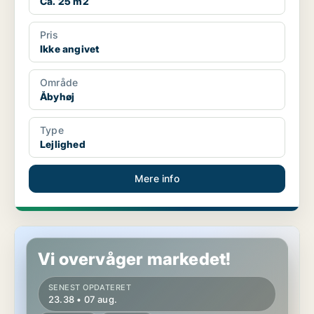
Ca. 25 m2
Pris
Ikke angivet
Område
Åbyhøj
Type
Lejlighed
Mere info
Lejlighed i Århus C
Vi overvåger markedet!
SENEST OPDATERET
23.38 • 07 aug.