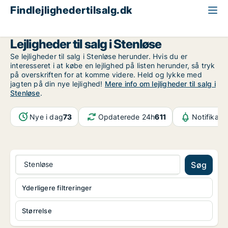
Findlejlighedertilsalg.dk
Nordsjælland
Stenløse
Lejligheder til salg i Stenløse
Se lejligheder til salg i Stenløse herunder. Hvis du er
interesseret i at købe en lejlighed på listen herunder, så tryk
på overskriften for at komme videre. Held og lykke med
jagten på din nye lejlighed!
Mere info om lejligheder til salg i
Stenløse
.
Nye i dag
73
Opdaterede 24h
611
Notifikati
Stenløse
Søg
Yderligere filtreringer
Størrelse