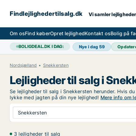
Findlejlighedertilsalg.dk
Vi samler lejligheder
Om os
Find køber
Opret lejlighed
Kontakt os
Bolig på f
BOLIGDEAL.DK I DAG:
Nye i dag
59
Opdater
Nordsjælland
Snekkersten
Lejligheder til salg i Sne
Se lejligheder til salg i Snekkersten herunder. Hvis du
lykke med jagten på din nye lejlighed!
Mere info om le
Snekkersten
3 lejligheder til salg