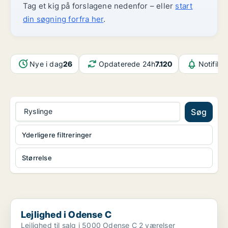
Tag et kig på forslagene nedenfor – eller
start
din søgning forfra her
.
Nye i dag
26
Opdaterede 24h
7.120
Notifika
Ryslinge
Søg
Yderligere filtreringer
Størrelse
Lejlighed i Odense C
Lejlighed i Odense C
Lejlighed til salg i 5000 Odense C 2 værelser