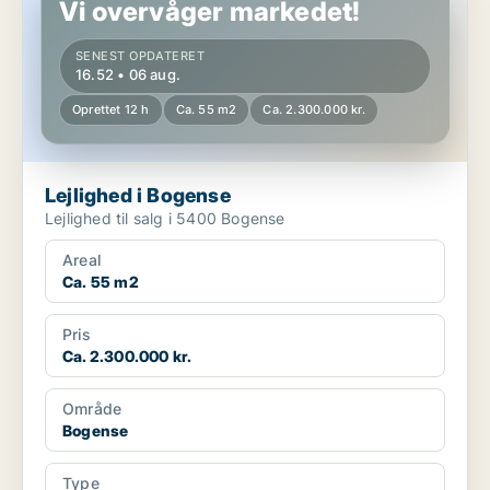
Vi overvåger markedet!
SENEST OPDATERET
16.52 • 06 aug.
Oprettet 12 h
Ca. 55 m2
Ca. 2.300.000 kr.
Lejlighed i Bogense
Lejlighed til salg i 5400 Bogense
Areal
Ca. 55 m2
Pris
Ca. 2.300.000 kr.
Område
Bogense
Type