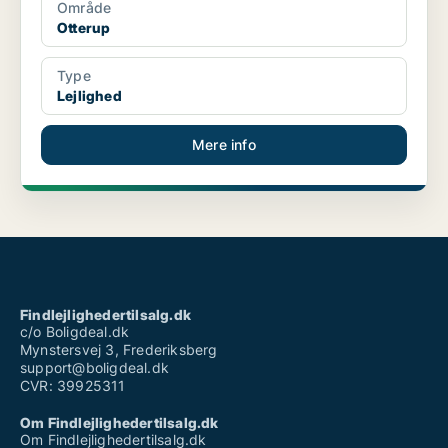
Område
Otterup
Type
Lejlighed
Mere info
Findlejlighedertilsalg.dk
c/o Boligdeal.dk
Mynstersvej 3, Frederiksberg
support@boligdeal.dk
CVR: 39925311
Om Findlejlighedertilsalg.dk
Om Findlejlighedertilsalg.dk