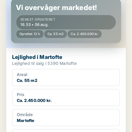
Vi overvåger markedet!
SENEST OPDATERET
16.53 • 06 aug.
Oprettet 12 h
Ca. 55 m2
Ca. 2.450.000 kr.
Lejlighed i Martofte
Lejlighed til salg i 5390 Martofte
Areal
Ca. 55 m2
Pris
Ca. 2.450.000 kr.
Område
Martofte