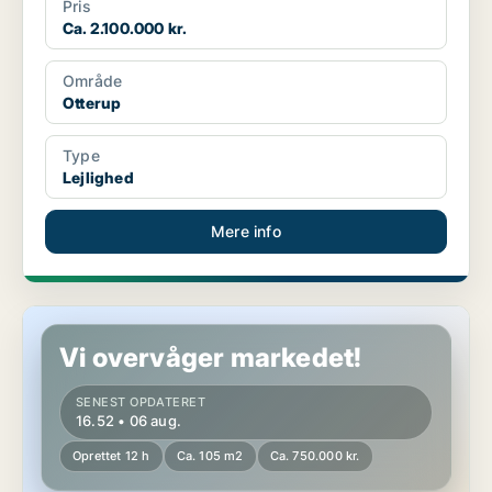
Pris
Ca. 2.100.000 kr.
Område
Otterup
Type
Lejlighed
Mere info
Lejlighed i Assens
Vi overvåger markedet!
SENEST OPDATERET
16.52 • 06 aug.
Oprettet 12 h
Ca. 105 m2
Ca. 750.000 kr.