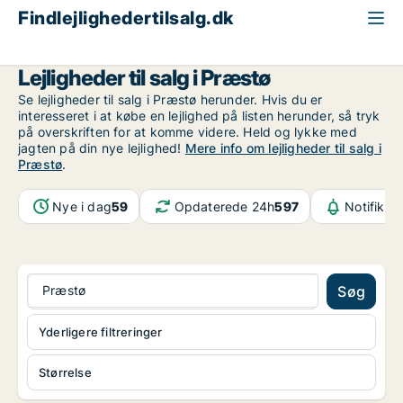
Findlejlighedertilsalg.dk
Region Sjælland
Præstø
Lejligheder til salg i Præstø
Se lejligheder til salg i Præstø herunder. Hvis du er
interesseret i at købe en lejlighed på listen herunder, så tryk
på overskriften for at komme videre. Held og lykke med
jagten på din nye lejlighed!
Mere info om lejligheder til salg i
Præstø
.
Nye i dag
59
Opdaterede 24h
597
Notifikat
Præstø
Søg
Yderligere filtreringer
Størrelse