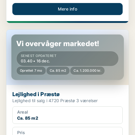
Mere info
Lejlighed i Præstø
Vi overvåger markedet!
SENEST OPDATERET
03.40 • 16 dec.
Oprettet 7 mo
Ca. 85 m2
Ca. 1.200.000 kr.
Lejlighed i Præstø
Lejlighed til salg i 4720 Præstø 3 værelser
Areal
Ca. 85 m2
Pris