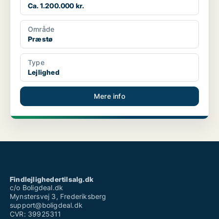
Ca. 1.200.000 kr.
Område
Præstø
Type
Lejlighed
Mere info
Findlejlighedertilsalg.dk
c/o Boligdeal.dk
Mynstersvej 3, Frederiksberg
support@boligdeal.dk
CVR: 39925311