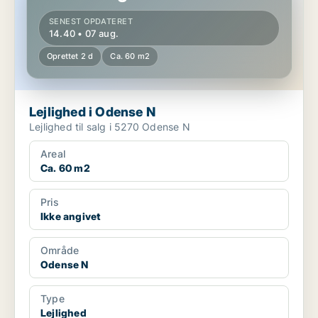
SENEST OPDATERET
14.40 • 07 aug.
Oprettet 2 d
Ca. 60 m2
Lejlighed i Odense N
Lejlighed til salg i 5270 Odense N
Areal
Ca. 60 m2
Pris
Ikke angivet
Område
Odense N
Type
Lejlighed