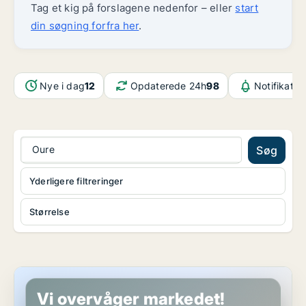
Tag et kig på forslagene nedenfor – eller
start
din søgning forfra her
.
Nye i dag
12
Opdaterede 24h
98
Notifikatio
Oure
Søg
Yderligere filtreringer
Størrelse
Lejlighed i Odense N
Vi overvåger markedet!