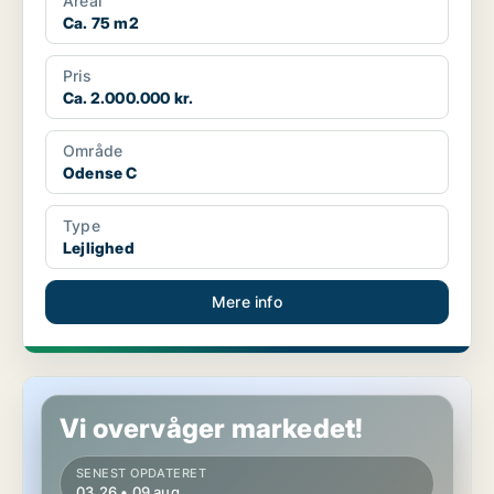
Areal
Ca. 75 m2
Pris
Ca. 2.000.000 kr.
Område
Odense C
Type
Lejlighed
Mere info
Lejlighed i Nyborg
Vi overvåger markedet!
SENEST OPDATERET
03.26 • 09 aug.