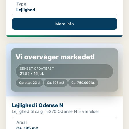
Type
Lejlighed
Mere info
Lejlighed i Odense N
Vi overvåger markedet!
SENEST OPDATERET
21.55 • 16 jul.
Oprettet 23 d
Ca. 195 m2
Ca. 750.000 kr.
Lejlighed i Odense N
Lejlighed til salg i 5270 Odense N 5 værelser
Areal
Ca. 195 m2