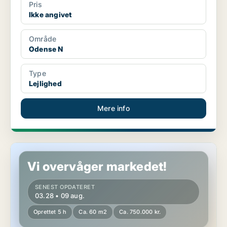
Pris
Ikke angivet
Område
Odense N
Type
Lejlighed
Mere info
Lejlighed i Odense N
Vi overvåger markedet!
SENEST OPDATERET
03.28 • 09 aug.
Oprettet 5 h
Ca. 60 m2
Ca. 750.000 kr.