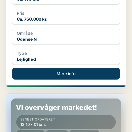
Pris
Ca. 750.000 kr.
Område
Odense N
Type
Lejlighed
Mere info
Lejlighed i Odense N
Vi overvåger markedet!
SENEST OPDATERET
12.10 • 01 jun.