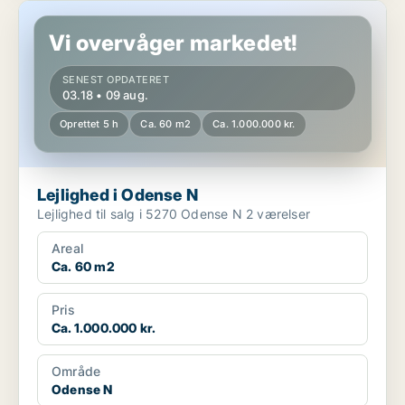
Lejlighed i Odense N
Vi overvåger markedet!
SENEST OPDATERET
03.18 • 09 aug.
Oprettet 5 h
Ca. 60 m2
Ca. 1.000.000 kr.
Lejlighed i Odense N
Lejlighed til salg i 5270 Odense N 2 værelser
Areal
Ca. 60 m2
Pris
Ca. 1.000.000 kr.
Område
Odense N