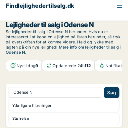
Findlejlighedertilsalg.dk
Odense
Odense N
Lejligheder til salg i Odense N
Se lejligheder til salg i Odense N herunder. Hvis du er
interesseret i at købe en lejlighed på listen herunder, så tryk
på overskriften for at komme videre. Held og lykke med
jagten på din nye lejlighed!
Mere info om lejligheder til salg i
Odense N
.
Nye i dag
9
Opdaterede 24h
112
Notifikatio
Odense N
Søg
Yderligere filtreringer
Størrelse