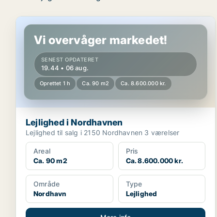
Lejlighed i Nordhavnen
Vi overvåger markedet!
SENEST OPDATERET
19.44 • 06 aug.
Oprettet 1 h
Ca. 90 m2
Ca. 8.600.000 kr.
Lejlighed i Nordhavnen
Lejlighed til salg i 2150 Nordhavnen 3 værelser
Areal
Pris
Ca. 90 m2
Ca. 8.600.000 kr.
Område
Type
Nordhavn
Lejlighed