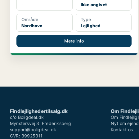
-
Ikke angivet
Område
Type
Nordhavn
Lejlighed
Mere info
Findlejlighedertilsalg.dk
Om Findlejl
c/o Boligdeal.dk
Om Findlejlig
Mynstersvej 3, Frederiksberg
Nyt om ejen
support@boligdeal.dk
Kontakt os
CVR: 39925311