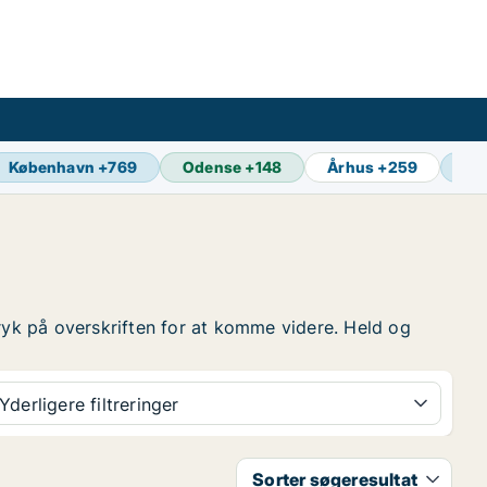
København
+
769
Odense
+
148
Århus
+
259
Aa
 tryk på overskriften for at komme videre. Held og
Yderligere filtreringer
Sorter søgeresultat