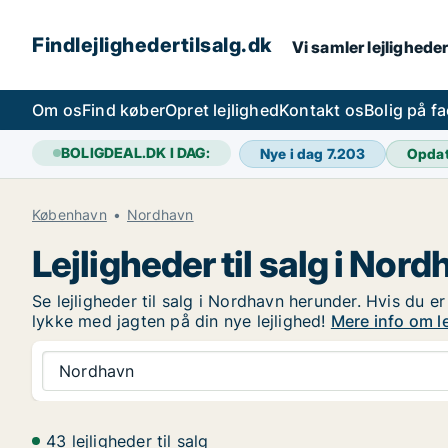
Findlejlighedertilsalg.dk
Vi samler lejligheder
Om os
Find køber
Opret lejlighed
Kontakt os
Bolig på f
BOLIGDEAL.DK I DAG:
Nye i dag
7.203
Opda
København
Nordhavn
Lejligheder til salg i Nor
Se lejligheder til salg i Nordhavn herunder. Hvis du e
lykke med jagten på din nye lejlighed!
Mere info om le
Nordhavn
43 lejligheder til salg