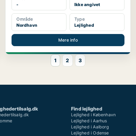
-
Ikke angivet
Område
Type
Nordhavn
Lejlighed
Mere info
1
2
3
ighedertilsalg.dk
Find lejlighed
hedertilsalg.dk
Lejlighed i København
domme
Lejlighed i Aarhus
Lejlighed i Aalborg
Lejlighed i Odense