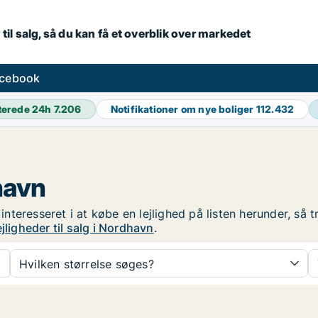
 til salg, så du kan få et overblik over markedet
acebook
terede 24h
7.206
Notifikationer om nye boliger
112.432
dhavn
r interesseret i at købe en lejlighed på listen herunder, så
jligheder til salg i Nordhavn
.
Hvilken størrelse søges?