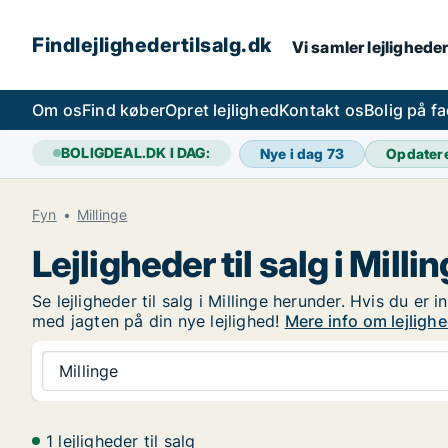
Findlejlighedertilsalg.dk
Vi samler lejligheder
Om os
Find køber
Opret lejlighed
Kontakt os
Bolig på f
BOLIGDEAL.DK I DAG:
Nye i dag
73
Opdater
Fyn
Millinge
Lejligheder til salg i Milli
Se lejligheder til salg i Millinge herunder. Hvis du er
med jagten på din nye lejlighed!
Mere info om lejlighed
Millinge
1 lejligheder til salg