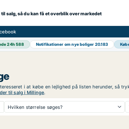
 til salg, så du kan få et overblik over markedet
acebook
ede 24h
588
Notifikationer om nye boliger
20.183
Køb
nge
 interesseret i at købe en lejlighed på listen herunder, så 
er til salg i Millinge
.
Hvilken størrelse søges?