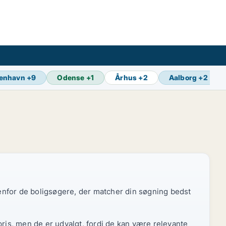
enhavn
+
9
Odense
+
1
Århus
+
2
Aalborg
+
2
edenfor de boligsøgere, der matcher din søgning bedst
pris, men de er udvalgt, fordi de kan være relevante