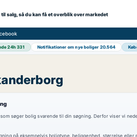
 til salg, så du kan få et overblik over markedet
acebook
ede 24h
331
Notifikationer om nye boliger
20.564
Køb
Skanderborg
ing
e, som søger bolig svarende til din søgning. Derfor viser vi n
øgning på eksempelvis boligtype, beliggenhed, størrelse eller 