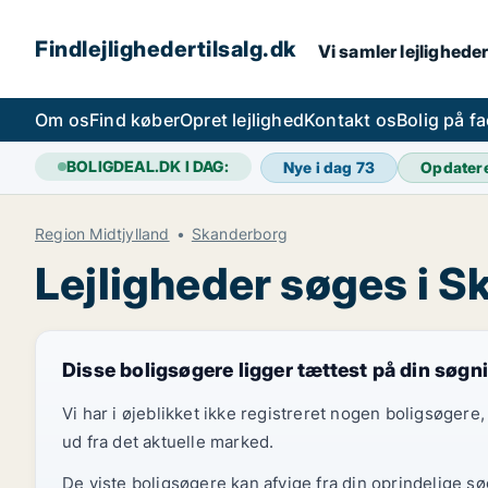
Findlejlighedertilsalg.dk
Vi samler lejligheder
Om os
Find køber
Opret lejlighed
Kontakt os
Bolig på f
BOLIGDEAL.DK I DAG:
Nye i dag
73
Opdater
Region Midtjylland
Skanderborg
Lejligheder søges i 
Disse boligsøgere ligger tættest på din søgn
Vi har i øjeblikket ikke registreret nogen boligsøger
ud fra det aktuelle marked.
De viste boligsøgere kan afvige fra din oprindelige s