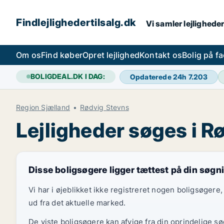
Findlejlighedertilsalg.dk
Vi samler lejligheder
Om os
Find køber
Opret lejlighed
Kontakt os
Bolig på f
BOLIGDEAL.DK I DAG:
Opdaterede 24h
7.203
Region Sjælland
Rødvig Stevns
Lejligheder søges i R
Disse boligsøgere ligger tættest på din søgn
Vi har i øjeblikket ikke registreret nogen boligsøger
ud fra det aktuelle marked.
De viste boligsøgere kan afvige fra din oprindelige s