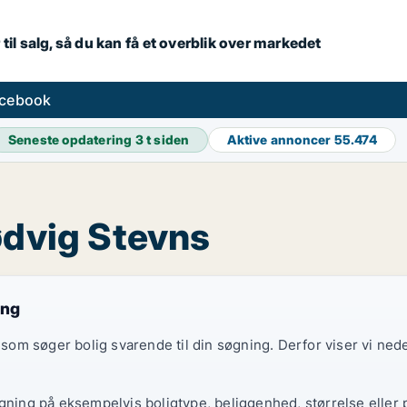
 til salg, så du kan få et overblik over markedet
acebook
Seneste opdatering
3 t siden
Aktive annoncer
55.474
ødvig Stevns
ing
e, som søger bolig svarende til din søgning. Derfor viser vi n
øgning på eksempelvis boligtype, beliggenhed, størrelse eller 