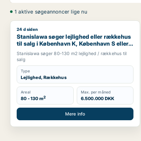
1 aktive søgeannoncer lige nu
24 d siden
Stanislawa søger lejlighed eller rækkehus til salg 
Stanislawa søger lejlighed eller rækkehus
til salg i København K, København S eller
Glostrup m.fl.
Stanislawa søger 80-130 m2 lejlighed / rækkehus til
salg
Type
Lejlighed, Rækkehus
Areal
Max. per måned
2
80 - 130 m
6.500.000 DKK
Mere info