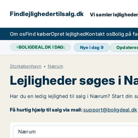
Findlejlighedertilsalg.dk
Vi samler lejligheder
Om os
Find køber
Opret lejlighed
Kontakt os
Bolig på f
BOLIGDEAL.DK I DAG:
Nye i dag
9
Opdatere
Storkøbenhavn
Nærum
Lejligheder søges i 
Har du en ledig lejlighed til salg i Nærum? Start din 
Få hurtig hjælp til salg via mail:
support@boligdeal.dk
Nærum