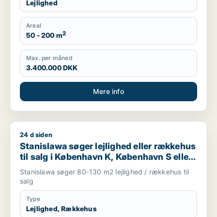
Lejlighed
Areal
2
50 - 200 m
Max. per måned
3.400.000 DKK
Mere info
24 d siden
Stanislawa søger lejlighed eller rækkehus til salg i Københav
Stanislawa søger lejlighed eller rækkehus
til salg i København K, København S eller
Glostrup m.fl.
Stanislawa søger 80-130 m2 lejlighed / rækkehus til
salg
Type
Lejlighed, Rækkehus