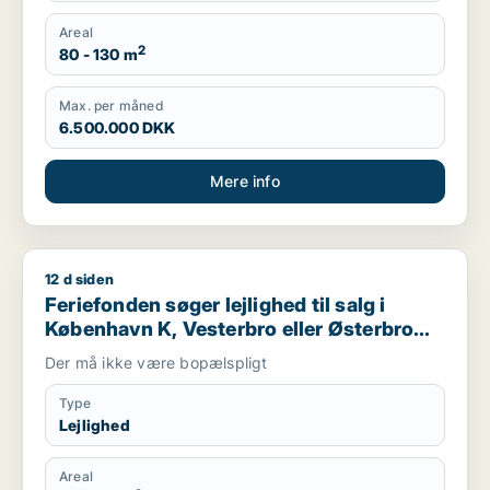
Areal
2
80 - 130 m
Max. per måned
6.500.000 DKK
Mere info
12 d siden
Feriefonden søger lejlighed til salg i København K, Vesterbro 
Feriefonden søger lejlighed til salg i
København K, Vesterbro eller Østerbro
m.fl.
Der må ikke være bopælspligt
Type
Lejlighed
Areal