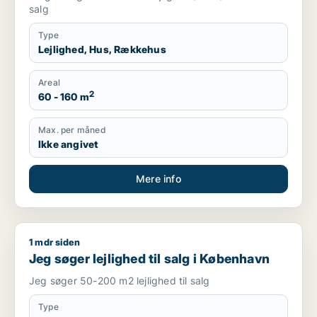
salg
Type
Lejlighed, Hus, Rækkehus
Areal
2
60 - 160 m
Max. per måned
Ikke angivet
Mere info
1 mdr siden
Jeg søger lejlighed til salg i København
Jeg søger lejlighed til salg i København
Jeg søger 50-200 m2 lejlighed til salg
Type