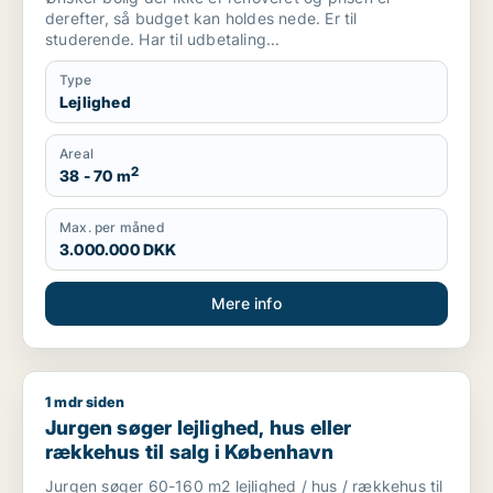
derefter, så budget kan holdes nede. Er til
studerende. Har til udbetaling...
Type
Lejlighed
Areal
2
38 - 70 m
Max. per måned
3.000.000 DKK
Mere info
1 mdr siden
Jurgen søger lejlighed, hus eller rækkehus til salg i Københa
Jurgen søger lejlighed, hus eller
rækkehus til salg i København
Jurgen søger 60-160 m2 lejlighed / hus / rækkehus til