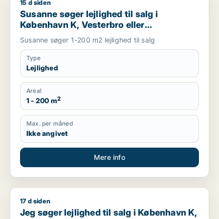
15 d siden
Susanne søger lejlighed til salg i København K, Vesterbro elle
Susanne søger lejlighed til salg i
København K, Vesterbro eller
Frederiksberg m.fl.
Susanne søger 1-200 m2 lejlighed til salg
Type
Lejlighed
Areal
2
1 - 200 m
Max. per måned
Ikke angivet
Mere info
17 d siden
Jeg søger lejlighed til salg i København K, Vesterbro eller Fr
Jeg søger lejlighed til salg i København K,