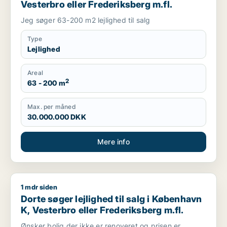
Vesterbro eller Frederiksberg m.fl.
Jeg søger 63-200 m2 lejlighed til salg
Type
Lejlighed
Areal
2
63 - 200 m
Max. per måned
30.000.000 DKK
Mere info
1 mdr siden
Dorte søger lejlighed til salg i København K, Vesterbro eller 
Dorte søger lejlighed til salg i København
K, Vesterbro eller Frederiksberg m.fl.
Ønsker bolig der ikke er renoveret og prisen er