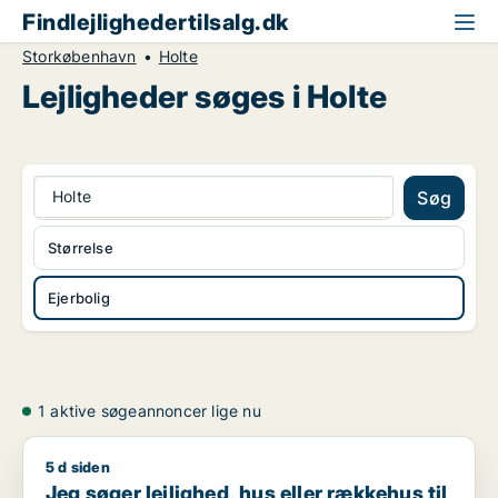
Findlejlighedertilsalg.dk
Storkøbenhavn
Holte
Lejligheder søges i Holte
Holte
Søg
Størrelse
Ejerbolig
1 aktive søgeannoncer lige nu
5 d siden
Jeg søger lejlighed, hus eller rækkehus til salg i Nordhavn, 
Jeg søger lejlighed, hus eller rækkehus til