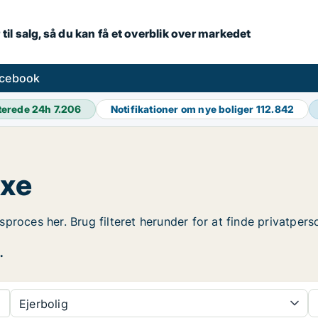
 til salg, så du kan få et overblik over markedet
acebook
terede 24h
7.206
Notifikationer om nye boliger
112.842
axe
gsproces her. Brug filteret herunder for at finde privatpers
.
Ejerbolig