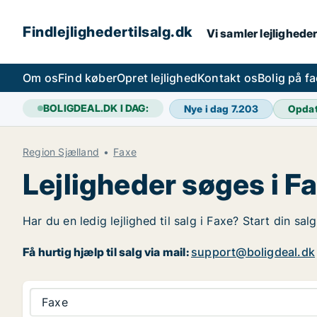
Findlejlighedertilsalg.dk
Vi samler lejligheder
Om os
Find køber
Opret lejlighed
Kontakt os
Bolig på f
BOLIGDEAL.DK I DAG:
Nye i dag
7.203
Opda
Region Sjælland
Faxe
Lejligheder søges i F
Har du en ledig lejlighed til salg i Faxe? Start din sal
Få hurtig hjælp til salg via mail:
support@boligdeal.dk
Faxe