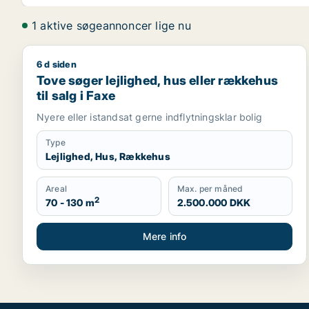
1 aktive søgeannoncer lige nu
6 d siden
Tove søger lejlighed, hus eller rækkehus til salg i 
Tove søger lejlighed, hus eller rækkehus
til salg i Faxe
Nyere eller istandsat gerne indflytningsklar bolig
Type
Lejlighed, Hus, Rækkehus
Areal
Max. per måned
2
70 - 130 m
2.500.000 DKK
Mere info