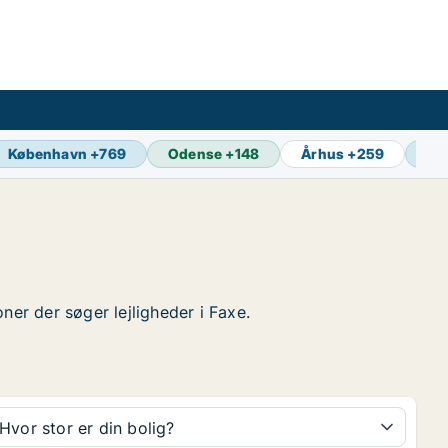
København
+
769
Odense
+
148
Århus
+
259
Aa
oner der søger lejligheder i Faxe.
Hvor stor er din bolig?