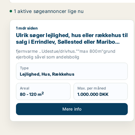
1 aktive søgeannoncer lige nu
1 mdr siden
Ulrik søger lejlighed, hus eller rækkehus til salg i E
Ulrik søger lejlighed, hus eller rækkehus til
salg i Errindlev, Søllested eller Maribo
m.fl.
fjernvarme ..Udestue/drivhus.""max 800m"grund
ejerbolig såvel som andelsbolig
Type
Lejlighed, Hus, Rækkehus
Areal
Max. per måned
2
80 - 120 m
1.000.000 DKK
Mere info