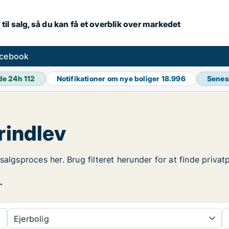
 til salg, så du kan få et overblik over markedet
acebook
de 24h
112
Notifikationer om nye boliger
18.996
Senes
rindlev
n salgsproces her. Brug filteret herunder for at finde privat
.
Ejerbolig