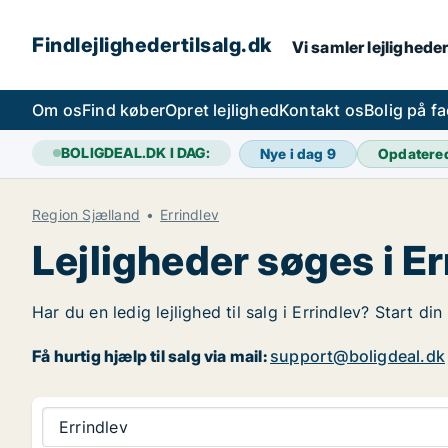
Findlejlighedertilsalg.dk
Vi samler lejligheder
Om os
Find køber
Opret lejlighed
Kontakt os
Bolig på f
BOLIGDEAL.DK I DAG:
Nye i dag
9
Opdatere
Region Sjælland
Errindlev
Lejligheder søges i Er
Har du en ledig lejlighed til salg i Errindlev? Start di
Få hurtig hjælp til salg via mail:
support@boligdeal.dk
Errindlev