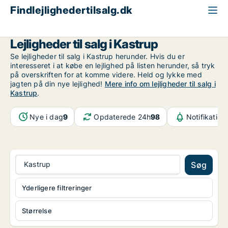
Findlejlighedertilsalg.dk
København
Kastrup
Lejligheder til salg i Kastrup
Se lejligheder til salg i Kastrup herunder. Hvis du er
interesseret i at købe en lejlighed på listen herunder, så tryk
på overskriften for at komme videre. Held og lykke med
jagten på din nye lejlighed!
Mere info om lejligheder til salg i
Kastrup
.
Nye i dag
9
Opdaterede 24h
98
Notifikation
Kastrup
Søg
Yderligere filtreringer
Størrelse