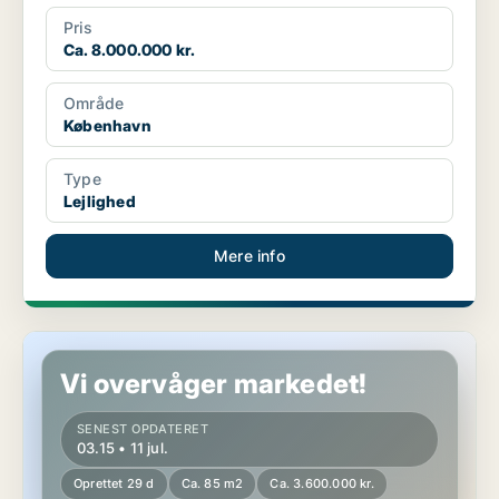
Pris
Ca. 8.000.000 kr.
Område
København
Type
Lejlighed
Mere info
Lejlighed i Kastrup
Vi overvåger markedet!
SENEST OPDATERET
03.15 • 11 jul.
Oprettet 29 d
Ca. 85 m2
Ca. 3.600.000 kr.