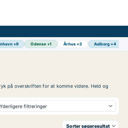
enhavn
+
9
Odense
+
1
Århus
+
2
Aalborg
+
4
å tryk på overskriften for at komme videre. Held og
Yderligere filtreringer
Sorter søgeresultat