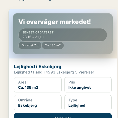
Lejlighed i Eskebjerg
Vi overvåger markedet!
SENEST OPDATERET
23.15 • 31 jul.
Oprettet 7 d
Ca. 135 m2
Lejlighed i Eskebjerg
Lejlighed til salg i 4593 Eskebjerg 5 værelser
Areal
Pris
Ca. 135 m2
Ikke angivet
Område
Type
Eskebjerg
Lejlighed