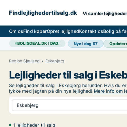
Findlejlighedertilsalg.dk
Vi samler lejligheder
Om os
Find køber
Opret lejlighed
Kontakt os
Bolig på f
BOLIGDEAL.DK I DAG:
Nye i dag
87
Opdater
Region Sjælland
Eskebjerg
Lejligheder til salg i Eske
Se lejligheder til salg i Eskebjerg herunder. Hvis du e
lykke med jagten på din nye lejlighed!
Mere info om le
Eskebjerg
1 lejligheder til salg