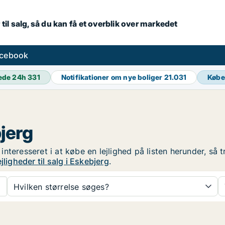
 til salg, så du kan få et overblik over markedet
acebook
ede 24h
331
Notifikationer om nye boliger
21.031
Køb
bjerg
r interesseret i at købe en lejlighed på listen herunder, s
jligheder til salg i Eskebjerg
.
Hvilken størrelse søges?