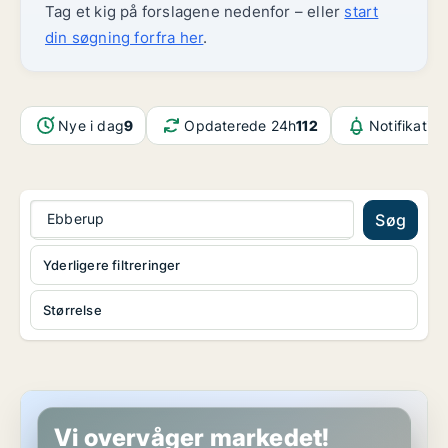
Tag et kig på forslagene nedenfor – eller
start
din søgning forfra her
.
Nye i dag
9
Opdaterede 24h
112
Notifikatio
Ebberup
Søg
Yderligere filtreringer
Størrelse
Lejlighed i Odense N
Vi overvåger markedet!