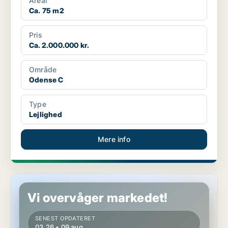
Areal
Ca. 75 m2
Pris
Ca. 2.000.000 kr.
Område
Odense C
Type
Lejlighed
Mere info
Lejlighed i Nyborg
Vi overvåger markedet!
SENEST OPDATERET
03.26 • 09 aug.