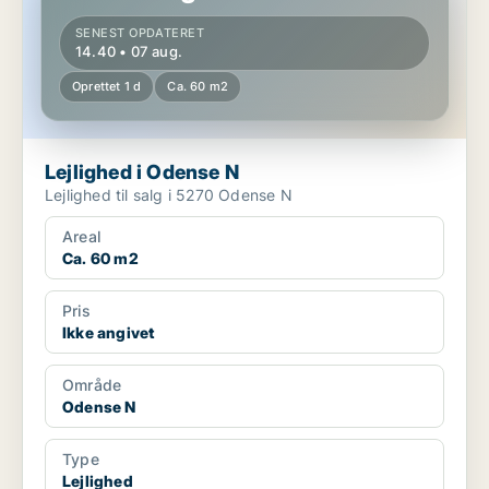
SENEST OPDATERET
14.40 • 07 aug.
Oprettet 1 d
Ca. 60 m2
Lejlighed i Odense N
Lejlighed til salg i 5270 Odense N
Areal
Ca. 60 m2
Pris
Ikke angivet
Område
Odense N
Type
Lejlighed