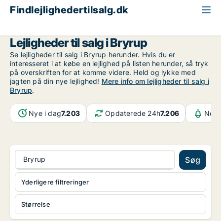
Findlejlighedertilsalg.dk
Region Midtjylland
Bryrup
Lejligheder til salg i Bryrup
Se lejligheder til salg i Bryrup herunder. Hvis du er
interesseret i at købe en lejlighed på listen herunder, så tryk
på overskriften for at komme videre. Held og lykke med
jagten på din nye lejlighed!
Mere info om lejligheder til salg i
Bryrup
.
Nye i dag
7.203
Opdaterede 24h
7.206
Notif
Bryrup
Søg
Yderligere filtreringer
Størrelse