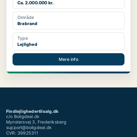
Ca. 2.000.000 kr.
Område
Brabrand
Type
Lejlighed
Mere info
Findlejlighedertilsalg.dk
c/o Boligdeal.dk
Mynstersvej 3, Frederiksberg
support@boligdeal.dk
CVR: 39925311