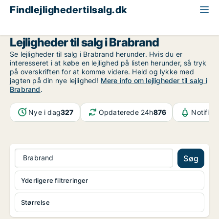
Findlejlighedertilsalg.dk
Århus
Brabrand
Lejligheder til salg i Brabrand
Se lejligheder til salg i Brabrand herunder. Hvis du er
interesseret i at købe en lejlighed på listen herunder, så tryk
på overskriften for at komme videre. Held og lykke med
jagten på din nye lejlighed!
Mere info om lejligheder til salg i
Brabrand
.
Nye i dag
327
Opdaterede 24h
876
Notifika
Brabrand
Søg
Yderligere filtreringer
Størrelse